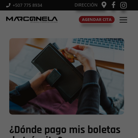
Saltar
DIRECCIÓN
+507 775 8934
al
M
contenido
AGENDAR CITA
¿Dónde pago mis boletas