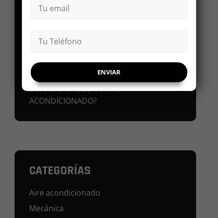
¿Qué tan importante es el cambio de
aceite para mi vehículo?
CONSEJOS PARA MANTENER EL AIRE
ACONDICIONADO Y EVITAR DAÑOS
Líquido de frenos: ¿Qué debo saber?
¿MI VEHÍCULO CONSUME GASOLINA
CUANDO UTILIZO EL AIRE
ACONDICIONADO?
CATEGORÍAS
Aire acondicionado
Mecánica