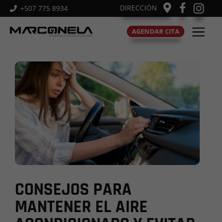
Saltar
DIRECCIÓN
+507 775 8934
al
M
contenido
AGENDAR CITA
CONSEJOS PARA
MANTENER EL AIRE