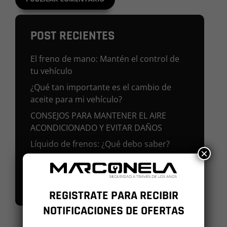
POST RECIENTES
El freno de mano: Mantén el control de
tu vehículo
¿Qué tan importante es el cambio de
aceite para mi vehículo?
CONSEJOS PARA MANTENER EL AIRE
ACONDICIONADO Y EVITAR DAÑOS
Líquido de frenos: ¿Qué debo saber?
×
¿MI VEHÍCULO CONSUME GASOLINA
CUANDO UTILIZO EL AIRE
ACONDICIONADO?
REGISTRATE PARA RECIBIR
NOTIFICACIONES DE OFERTAS