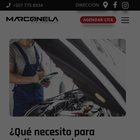
Saltar
DIRECCIÓN
+507 775 8934
al
M
contenido
AGENDAR CITA
¿Qué necesito para